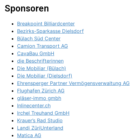
Sponsoren
Breakpoint Billiardcenter
Bezirks-Sparkasse Dielsdorf
Bülach Süd Center
Camion Transport AG
CavaBau GmbH
die Beschrifterinnen
Die Mobiliar (Bülach)
Die Mobiliar (Dielsdorf)
Ehrensperger Partner Vermögensverwaltung AG
Flughafen Zürich AG
gläser-immo gmbh
Inlinecenter.ch
Irchel Treuhand GmbH
Krauer’s Rad Studio
Landi ZüriUnterland
Matica AG